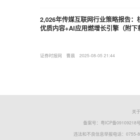
2,026年传媒互联网行业策略报告
优质内容+AI应用燃增长引擎（附下
证券时报网
曹晨
2025-08-05 21:44
关
备案号：
粤ICP备09109218
违法和不良信息举报电话：0755-83