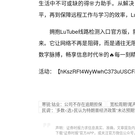
生活中不可或缺的得🌸力助手。从解
平，再到保障远程工作与学习的效率，Lu
拥抱LuTube线路检测入口官方
来。它让网络不再是阻碍，而是通往无限
数字脉搏，畅享信息时代🎯的🔥每一刻
活动：【
hKszRFt4WyWwhC373uUSCF
寒锐:钴业：公司不存在逾期担保
宽松周期!尾
民调‘：’多数<选>民认为特朗普经济政策“未达预期
声明：证券时报力求信息真实、准确，文章提及内
下载“证券时报”官方APP，或关注官方微信公众